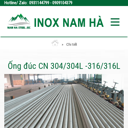
Hotline/ Zalo: 0931144799 - 0909104379
Chi tiết
Ống đúc CN 304/304L -316/316L