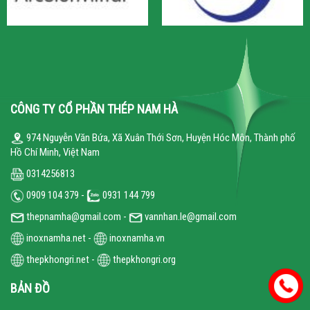
CÔNG TY CỔ PHẦN THÉP NAM HÀ
974 Nguyễn Văn Bứa, Xã Xuân Thới Sơn, Huyện Hóc Môn, Thành phố
Hồ Chí Minh, Việt Nam
0314256813
0909 104 379 -
0931 144 799
thepnamha@gmail.com -
vannhan.le@gmail.com
inoxnamha.net
-
inoxnamha.vn
thepkhongri.net
-
thepkhongri.org
BẢN ĐỒ