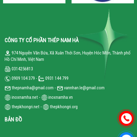
CÔNG TY CỔ PHẦN THÉP NAM HÀ
974 Nguyễn Văn Bứa, Xã Xuân Thới Sơn, Huyện Hóc Môn, Thành phố
Hồ Chí Minh, Việt Nam
0314256813
0909 104 379 -
0931 144 799
thepnamha@gmail.com -
vannhan.le@gmail.com
inoxnamha.net
-
inoxnamha.vn
thepkhongri.net
-
thepkhongri.org
BẢN ĐỒ