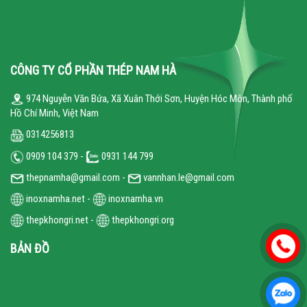
CÔNG TY CỔ PHẦN THÉP NAM HÀ
974 Nguyễn Văn Bứa, Xã Xuân Thới Sơn, Huyện Hóc Môn, Thành phố
Hồ Chí Minh, Việt Nam
0314256813
0909 104 379 -
0931 144 799
thepnamha@gmail.com -
vannhan.le@gmail.com
inoxnamha.net
-
inoxnamha.vn
thepkhongri.net
-
thepkhongri.org
BẢN ĐỒ